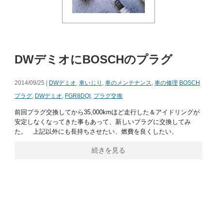
DWデミオにBOSCHのプラグ
2014/09/25 |
DWデミオ
,
車いじり
,
車のメンテナンス
,
車の修理
BOSCH
プラグ
,
DWデミオ
,
FGR8DQI
,
プラグ交換
前回プラグ交換してから35,000kmほど走行した＆アイドリングが
安定しなくなってきた事もあって、新しいプラグに交換してみ
た。 上記以外にも長持ちさせたい、燃費を良くしたい、
続きを見る