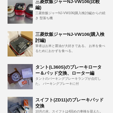
三菱炊飯ジャーNJ-VW106(比較
編)
三菱炊飯ジャーNJ-VW106(購入検討編)からの続
き 型落ち機
三菱炊飯ジャーNJ-VW106(購入検
討編)
筆者はお米と醤油が大好きである。 お米を食べ
るためにおかずを食べる。
タント(L360S)のブレーキロータ
ー＆パッド交換、ローター編
タントのパーキングブレーキランプが点灯し
た。 パーキングブレーキに付
スイフト(ZD11)のブレーキパッド
交換
10月の末、スイフトは4回めの車検を迎えた。