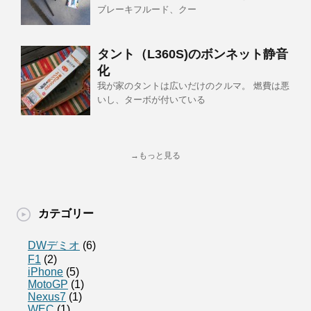
ブレーキフルード、クー
タント（L360S)のボンネット静音
化
我が家のタントは広いだけのクルマ。 燃費は悪
いし、ターボが付いている
→もっと見る
カテゴリー
DWデミオ
(6)
F1
(2)
iPhone
(5)
MotoGP
(1)
Nexus7
(1)
WEC
(1)