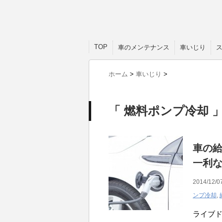
TOP
車のメンテナンス
車いじり
ホーム
>
車いじり
>
「 燃料ポンプ冷却 」
車の
一利
2014/12/0
ンプ冷却
,
ライブ