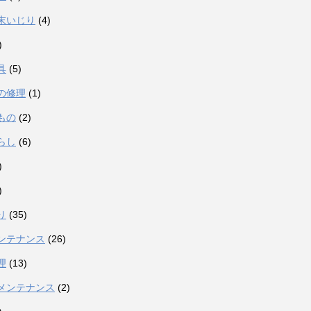
末いじり
(4)
)
具
(5)
の修理
(1)
もの
(2)
らし
(6)
)
)
り
(35)
ンテナンス
(26)
理
(13)
メンテナンス
(2)