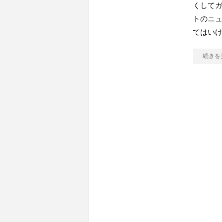
くしてガ
トのニ
てはい
続きを