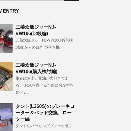
W ENTRY
三菱炊飯ジャーNJ-
VW106(比較編)
三菱炊飯ジャーNJ-VW106(購入検
討編)からの続き 型落ち機
三菱炊飯ジャーNJ-
VW106(購入検討編)
筆者はお米と醤油が大好きであ
る。 お米を食べるためにおかずを
食べる。
タント(L360S)のブレーキロ
ーター＆パッド交換、ロー
ター編
タントのパーキングブレーキラン