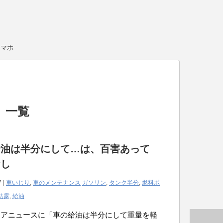
スマホ
 一覧
給油は半分にして…は、百害あって
なし
7 |
車いじり
,
車のメンテナンス
ガソリン
,
タンク半分
,
燃料ポ
結露
,
給油
ドアニュースに「車の給油は半分にして重量を軽