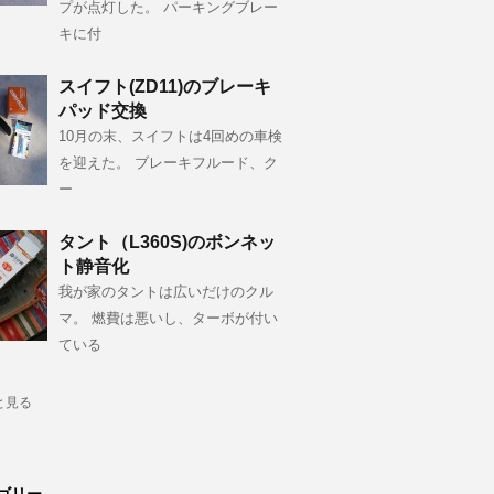
プが点灯した。 パーキングブレー
キに付
スイフト(ZD11)のブレーキ
パッド交換
10月の末、スイフトは4回めの車検
を迎えた。 ブレーキフルード、ク
ー
タント（L360S)のボンネッ
ト静音化
我が家のタントは広いだけのクル
マ。 燃費は悪いし、ターボが付い
ている
と見る