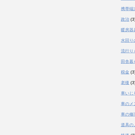
携帯端
政治
(3
暖房器
水回り
流行り
田舎暮
税金
(3
老後
(3
車いじ
車のメ
車の修
道具の