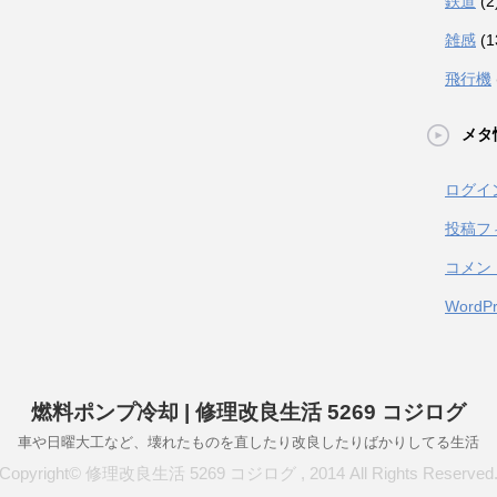
鉄道
(2
雑感
(1
飛行機
メタ
ログイ
投稿フ
コメン
WordPr
燃料ポンプ冷却 | 修理改良生活 5269 コジログ
車や日曜大工など、壊れたものを直したり改良したりばかりしてる生活
Copyright© 修理改良生活 5269 コジログ , 2014 All Rights Reserved