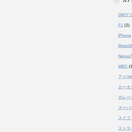
カテ
DWデ
F1
(2)
iPhone
MotoG
Nexus
WEC
(1
アイ(H
カーオ
ガレー
スーパ
スイフト
ストラ