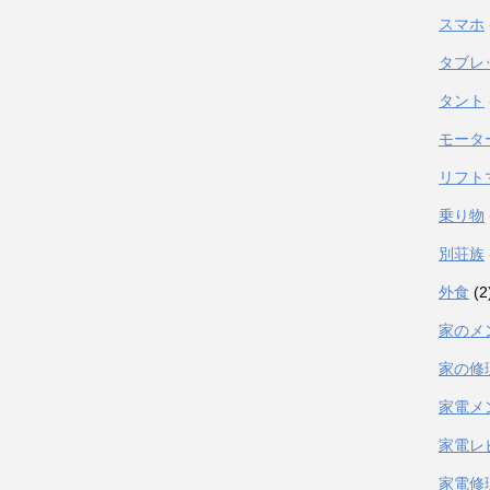
スマホ
タブレ
タント
モータ
リフト
乗り物
別荘族
外食
(2
家のメ
家の修
家電メ
家電レ
家電修