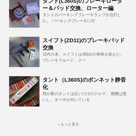
タント(L360S)のブレーキロータ
ー＆パッド交換、ローター編
タントのパーキングブレーキランプが点灯し
た。 パーキングブレーキに付
スイフト(ZD11)のブレーキパッド
交換
10月の末、スイフトは4回めの車検を迎えた。
ブレーキフルード、クー
タント（L360S)のボンネット静音
化
我が家のタントは広いだけのクルマ。 燃費は悪
いし、ターボが付いている
→もっと見る