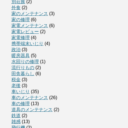
別荘族
(2)
外食
(2)
家のメンテナンス
(3)
家の修理
(6)
家電メンテナンス
(6)
家電レビュー
(2)
家電修理
(4)
携帯端末いじり
(4)
政治
(3)
暖房器具
(5)
水回りの修理
(1)
流行りもの
(2)
田舎暮らし
(6)
税金
(3)
老後
(3)
車いじり
(35)
車のメンテナンス
(26)
車の修理
(13)
道具のメンテナンス
(2)
鉄道
(2)
雑感
(13)
飛行機
(2)