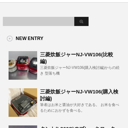
NEW ENTRY
三菱炊飯ジャーNJ-VW106(比較
編)
三菱炊飯ジャーNJ-VW106(購入検討編)からの続
き 型落ち機
三菱炊飯ジャーNJ-VW106(購入検
討編)
筆者はお米と醤油が大好きである。 お米を食べ
るためにおかずを食べる。