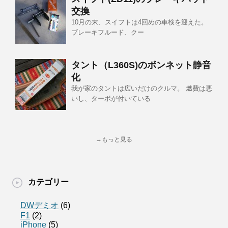
交換
10月の末、スイフトは4回めの車検を迎えた。
ブレーキフルード、クー
タント（L360S)のボンネット静音
化
我が家のタントは広いだけのクルマ。 燃費は悪
いし、ターボが付いている
→もっと見る
カテゴリー
DWデミオ
(6)
F1
(2)
iPhone
(5)