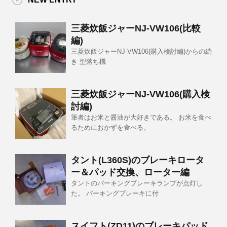
三菱炊飯ジャーNJ-VW106(比較
編)
三菱炊飯ジャーNJ-VW106(購入検討編)からの続
き 型落ち機
三菱炊飯ジャーNJ-VW106(購入検
討編)
筆者はお米と醤油が大好きである。 お米を食べ
るためにおかずを食べる。
タント(L360S)のブレーキロータ
ー＆パッド交換、ローター編
タントのパーキングブレーキランプが点灯し
た。 パーキングブレーキに付
スイフト(ZD11)のブレーキパッド