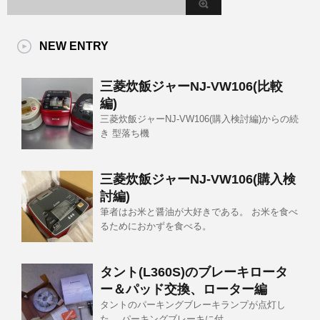
NEW ENTRY
三菱炊飯ジャーNJ-VW106(比較
編)
三菱炊飯ジャーNJ-VW106(購入検討編)からの続
き 型落ち機
三菱炊飯ジャーNJ-VW106(購入検
討編)
筆者はお米と醤油が大好きである。 お米を食べ
るためにおかずを食べる。
タント(L360S)のブレーキロータ
ー＆パッド交換、ローター編
タントのパーキングブレーキランプが点灯し
た。 パーキングブレーキに付