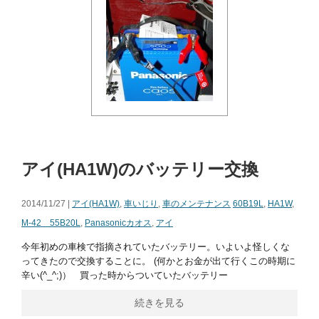
アイ(HA1W)のバッテリー交換
2014/11/27 |
アイ(HA1W)
,
車いじり
,
車のメンテナンス
60B19L
,
HA1W
,
M-42 55B20L
,
Panasonicカオス
,
アイ
今年初めの車検で指摘されていたバッテリー。いよいよ怪しくな
ってきたので交換することに。 (何かとお金が出て行くこの時期に
辛い(^_^;)） 買った時からついていたバッテリー
続きを見る