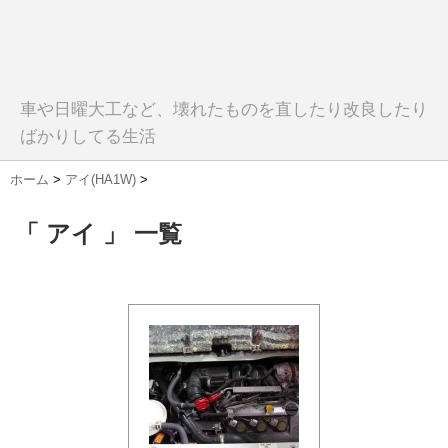
車や日曜大工など、壊れたものを直したり改良したり
ばかりしてる生活
ホーム
>
アイ(HA1W)
>
「 アイ 」 一覧