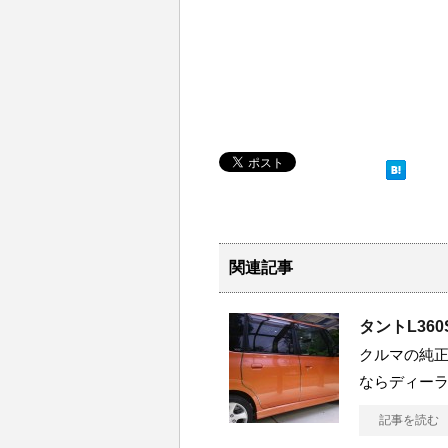
k
関連記事
タントL36
クルマの純
ならディーラ
記事を読む