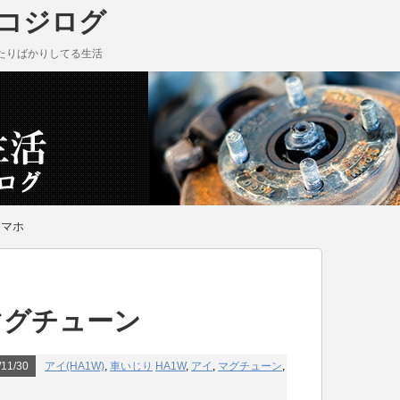
 コジログ
たりばかりしてる生活
スマホ
にマグチューン
11/30
アイ(HA1W)
,
車いじり
HA1W
,
アイ
,
マグチューン
,