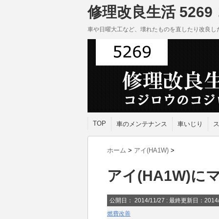
修理改良生活 5269
車や日曜大工など、壊れたものを直したり改良し
TOP
車のメンテナンス
車いじり
ホーム
>
アイ(HA1W)
>
アイ(HA1W)
公開日：
2014/11/27
: 最終更新日：2014/
燃費改善