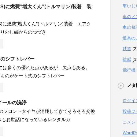
車いじ
60S)に燃費”増大くん”(トルマリン)装着 装
車のメ
0S)に燃費”増大くん”(トルマリン)装着 エアク
車の修
取り外し編からのつづき
道具の
鉄道
(2
W)のシフトレバー
雑感
(1
W)には多くの優れた点があるが、欠点もある。
飛行機
なものがゲート式のシフトレバー
メタ
ログイ
イールの洗浄
のフロントタイヤが消耗してきてそろそろ交換
投稿フ
つもお世話になっているレンタルガ
コメン
WordPr