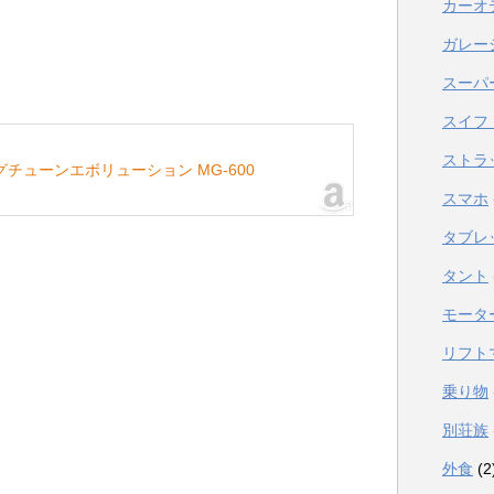
カーオ
ガレー
スーパ
スイフト
ストラ
マグチューンエボリューション MG-600
スマホ
タブレ
タント
モータ
リフト
乗り物
別荘族
外食
(2