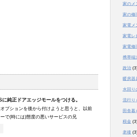
家のメ
家の修
家電メ
家電レ
家電修
携帯端
政治
(3
暖房器
水回り
0Sに純正ドアエッジモールをつける。
流行り
正オプションを後から付けようと思うと、以前
田舎暮
ーで(時には)態度の悪いサービスの兄
税金
(3
老後
(3