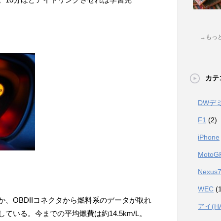
。
→もっ
カテ
DWデ
F1
(2)
iPhone
MotoG
Nexus
WEC
(1
、OBDIIコネクタから燃料系のデータが取れ
アイ(H
ている。今までの平均燃費は約14.5km/L。