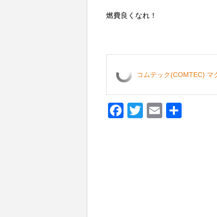
燃費良くなれ！
コムテック(COMTEC) 
F
T
E
共
a
wi
m
有
c
tt
ail
e
er
b
o
o