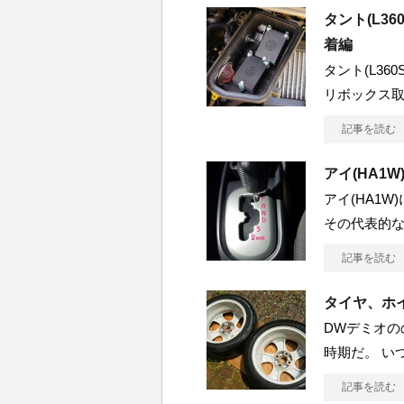
タント(L3
着編
タント(L36
リボックス
記事を読む
アイ(HA1
アイ(HA1
その代表的
記事を読む
タイヤ、ホ
DWデミオの
時期だ。 い
記事を読む