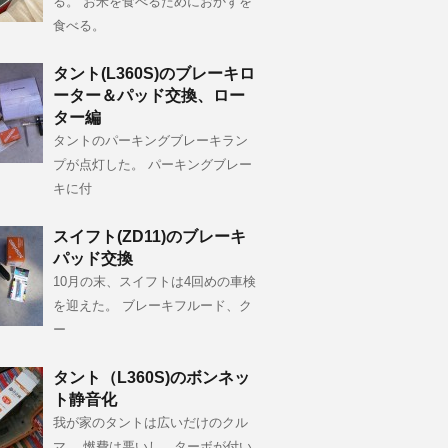
る。 お米を食べるためにおかずを
食べる。
タント(L360S)のブレーキロ
ーター＆パッド交換、ロー
ター編
タントのパーキングブレーキラン
プが点灯した。 パーキングブレー
キに付
スイフト(ZD11)のブレーキ
パッド交換
10月の末、スイフトは4回めの車検
を迎えた。 ブレーキフルード、ク
ー
タント（L360S)のボンネッ
ト静音化
我が家のタントは広いだけのクル
マ。 燃費は悪いし、ターボが付い