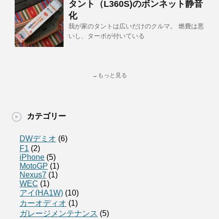
タント（L360S)のボンネット静音
化
我が家のタントは広いだけのクルマ。 燃費は悪
いし、ターボが付いている
→もっと見る
カテゴリー
DWデミオ
(6)
F1
(2)
iPhone
(5)
MotoGP
(1)
Nexus7
(1)
WEC
(1)
アイ(HA1W)
(10)
カーオディオ
(1)
ガレージメンテナンス
(5)