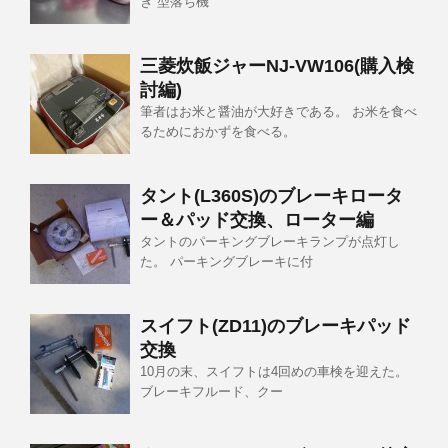
き 型落ち機
三菱炊飯ジャーNJ-VW106(購入検
討編)
筆者はお米と醤油が大好きである。 お米を食べ
るためにおかずを食べる。
タント(L360S)のブレーキロータ
ー＆パッド交換、ローター編
タントのパーキングブレーキランプが点灯し
た。 パーキングブレーキに付
スイフト(ZD11)のブレーキパッド
交換
10月の末、スイフトは4回めの車検を迎えた。
ブレーキフルード、クー