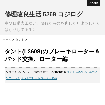
About
修理改良生活 5269 コジログ
車や日曜大工など、壊れたものを直したり改良したり
ばかりしてる生活
ホーム
>
タント
>
タント(L360S)のブレーキローター＆
パッド交換、ローター編
公開日：
2015/10/12
: 最終更新日：2015/10/26
タント
,
車いじり
,
車のメ
ンテナンス
タントブレーキローター交換