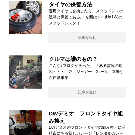
タイヤの保管方法
夏用タイヤに交換したら、スタッドレスの
洗浄と保管である。 今回はアイ(HA1W)の
スタッドレスタイ
記事を読む
クルマは誰のもの？
こんな↓ブログがあった。 「ある故障の原
因・・・ ＠ ジャガー XJー6」 本来な
ら自動車業
記事を読む
DWデミオ フロントタイヤ組
み換え
DWデミオのフロントタイヤの組み換えに韮
崎市にある貸しガレージ「レンタルガレー