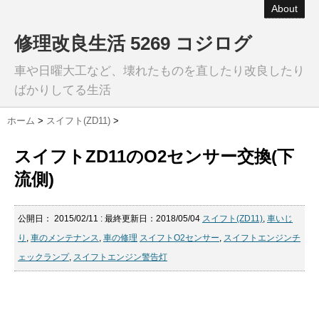
About
修理改良生活 5269 コジログ
車や日曜大工など、壊れたものを直したり改良したり
ばかりしてる生活
ホーム
>
スイフト(ZD11)
>
スイフトZD11のO2センサー交換(下
流側)
公開日：
2015/02/11
: 最終更新日：2018/05/04
スイフト(ZD11)
,
車いじ
り
,
車のメンテナンス
,
車の修理
スイフトO2センサー
,
スイフトエンジンチ
ェックランプ
,
スイフトエンジン警告灯