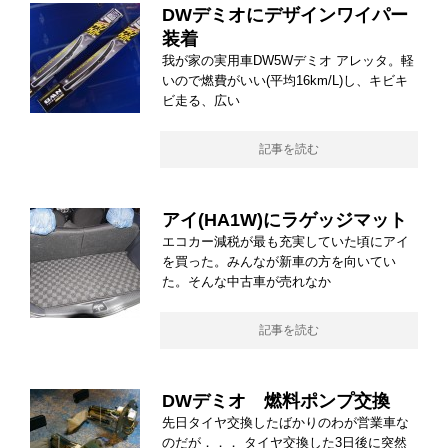
DWデミオにデザインワイパー
装着
我が家の実用車DW5Wデミオ アレッタ。軽
いので燃費がいい(平均16km/L)し、キビキ
ビ走る、広い
記事を読む
アイ(HA1W)にラゲッジマット
エコカー減税が最も充実していた頃にアイ
を買った。みんなが新車の方を向いてい
た。そんな中古車が売れなか
記事を読む
DWデミオ 燃料ポンプ交換
先日タイヤ交換したばかりのわが営業車な
のだが．．． タイヤ交換した3日後に突然