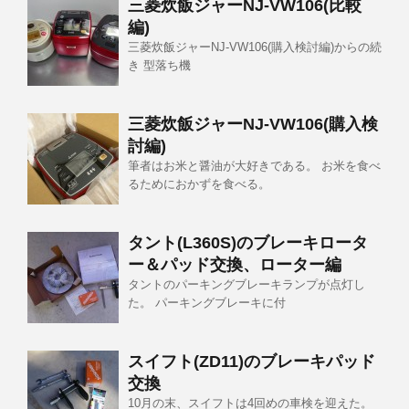
三菱炊飯ジャーNJ-VW106(比較
編)
三菱炊飯ジャーNJ-VW106(購入検討編)からの続
き 型落ち機
三菱炊飯ジャーNJ-VW106(購入検
討編)
筆者はお米と醤油が大好きである。 お米を食べ
るためにおかずを食べる。
タント(L360S)のブレーキロータ
ー＆パッド交換、ローター編
タントのパーキングブレーキランプが点灯し
た。 パーキングブレーキに付
スイフト(ZD11)のブレーキパッド
交換
10月の末、スイフトは4回めの車検を迎えた。