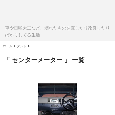
車や日曜大工など、壊れたものを直したり改良したり
ばかりしてる生活
ホーム
>
タント
>
「 センターメーター 」 一覧