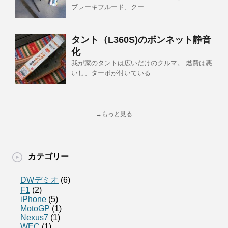
ブレーキフルード、クー
タント（L360S)のボンネット静音
化
我が家のタントは広いだけのクルマ。 燃費は悪
いし、ターボが付いている
→もっと見る
カテゴリー
DWデミオ
(6)
F1
(2)
iPhone
(5)
MotoGP
(1)
Nexus7
(1)
WEC
(1)