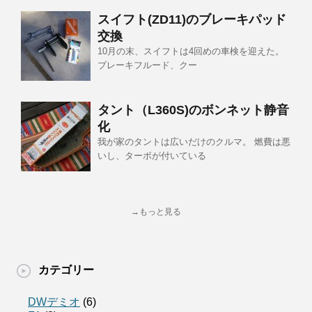
スイフト(ZD11)のブレーキパッド
交換
10月の末、スイフトは4回めの車検を迎えた。
ブレーキフルード、クー
タント（L360S)のボンネット静音
化
我が家のタントは広いだけのクルマ。 燃費は悪
いし、ターボが付いている
→もっと見る
カテゴリー
DWデミオ
(6)