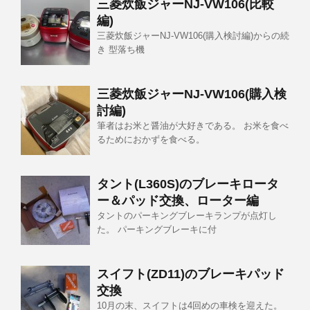
三菱炊飯ジャーNJ-VW106(比較
編)
三菱炊飯ジャーNJ-VW106(購入検討編)からの続
き 型落ち機
三菱炊飯ジャーNJ-VW106(購入検
討編)
筆者はお米と醤油が大好きである。 お米を食べ
るためにおかずを食べる。
タント(L360S)のブレーキロータ
ー＆パッド交換、ローター編
タントのパーキングブレーキランプが点灯し
た。 パーキングブレーキに付
スイフト(ZD11)のブレーキパッド
交換
10月の末、スイフトは4回めの車検を迎えた。