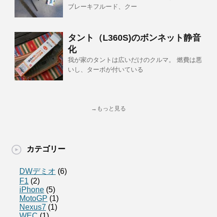
ブレーキフルード、クー
タント（L360S)のボンネット静音
化
我が家のタントは広いだけのクルマ。 燃費は悪
いし、ターボが付いている
→もっと見る
カテゴリー
DWデミオ
(6)
F1
(2)
iPhone
(5)
MotoGP
(1)
Nexus7
(1)
WEC
(1)