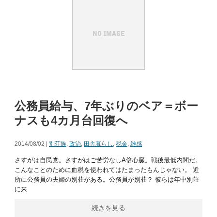
公務員給与、7年ぶりのベア＝ボー
ナスも4カ月台回復へ
2014/08/02 |
別荘族
,
政治
,
田舎暮らし
,
税金
,
雑感
さすがは自民党。さすがはご苦労なしA倍心臓。戦後最低内閣だ。
こんなことのために血税を使われてはたまったもんじゃない。 近
所に公務員の夫婦の別荘がある。公務員が別荘？ 彼らは年中別荘
に来
続きを見る