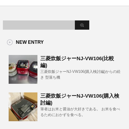
NEW ENTRY
三菱炊飯ジャーNJ-VW106(比較
編)
三菱炊飯ジャーNJ-VW106(購入検討編)からの続
き 型落ち機
三菱炊飯ジャーNJ-VW106(購入検
討編)
筆者はお米と醤油が大好きである。 お米を食べ
るためにおかずを食べる。