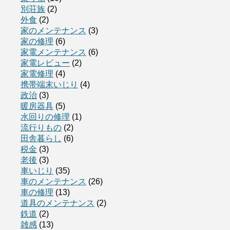
別荘族
(2)
外食
(2)
家のメンテナンス
(3)
家の修理
(6)
家電メンテナンス
(6)
家電レビュー
(2)
家電修理
(4)
携帯端末いじり
(4)
政治
(3)
暖房器具
(5)
水回りの修理
(1)
流行りもの
(2)
田舎暮らし
(6)
税金
(3)
老後
(3)
車いじり
(35)
車のメンテナンス
(26)
車の修理
(13)
道具のメンテナンス
(2)
鉄道
(2)
雑感
(13)