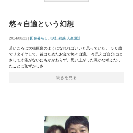
悠々自適という幻想
2014/08/22 |
田舎暮らし
,
老後
,
雑感
人生設計
若いころは大橋巨泉のようになれればいいと思っていた。 ５０歳
でリタイヤして、後はためたお金で悠々自適。 今思えば自分には
さして才能がないにもかかわらず、思い上がった愚かな考えだっ
たことに恥ずかしさ
続きを見る