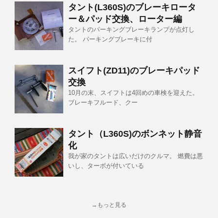
タント(L360S)のブレーキロータ
ー＆パッド交換、ローター編
タントのパーキングブレーキランプが点灯し
た。 パーキングブレーキに付
スイフト(ZD11)のブレーキパッド
交換
10月の末、スイフトは4回めの車検を迎えた。
ブレーキフルード、クー
タント（L360S)のボンネット静音
化
我が家のタントは広いだけのクルマ。 燃費は悪
いし、ターボが付いている
→もっと見る