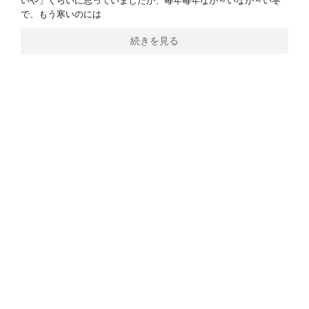
いや」くらいに思っていましたが、毎年毎年なが～いなが～い冬
で、もう寒いのには
続きを見る