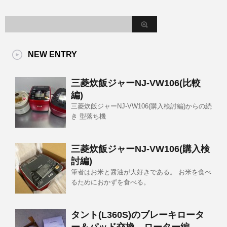
NEW ENTRY
三菱炊飯ジャーNJ-VW106(比較
編)
三菱炊飯ジャーNJ-VW106(購入検討編)からの続
き 型落ち機
三菱炊飯ジャーNJ-VW106(購入検
討編)
筆者はお米と醤油が大好きである。 お米を食べ
るためにおかずを食べる。
タント(L360S)のブレーキロータ