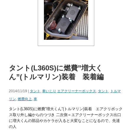
タント(L360S)に燃費”増大く
ん”(トルマリン)装着 装着編
2014/11/19 |
タント
,
車いじり
エアクリーナーボックス
,
タント
,
トルマ
リン
,
燃費向上
,
車
タント(L360S)に燃費”増大くん”(トルマリン)装着 エアクリボック
ス取り外し編からのつづき 二次側＝エアクリーナーボックス出口
に増大くんの部品やカケラが入ると大変なことになるので、先達
の人