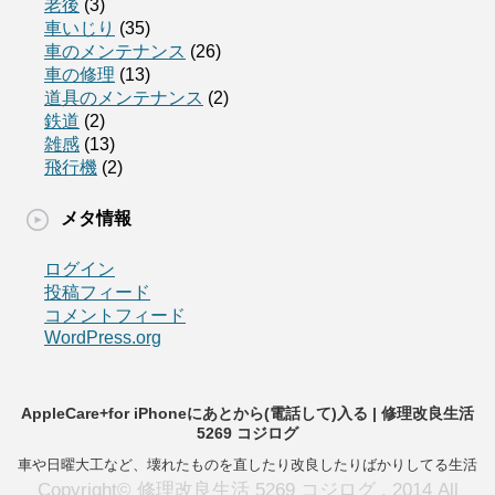
老後
(3)
車いじり
(35)
車のメンテナンス
(26)
車の修理
(13)
道具のメンテナンス
(2)
鉄道
(2)
雑感
(13)
飛行機
(2)
メタ情報
ログイン
投稿フィード
コメントフィード
WordPress.org
AppleCare+for iPhoneにあとから(電話して)入る | 修理改良生活
5269 コジログ
車や日曜大工など、壊れたものを直したり改良したりばかりしてる生活
Copyright© 修理改良生活 5269 コジログ , 2014 All