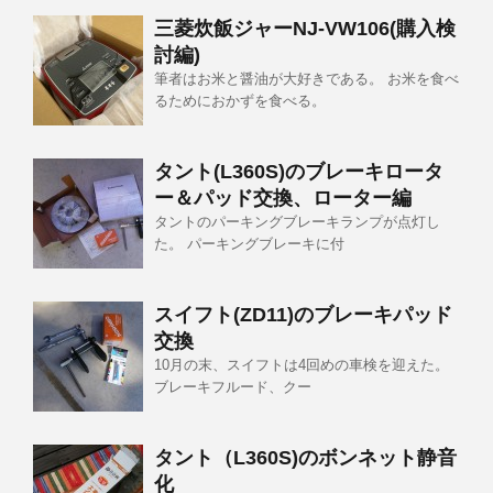
三菱炊飯ジャーNJ-VW106(購入検
討編)
筆者はお米と醤油が大好きである。 お米を食べ
るためにおかずを食べる。
タント(L360S)のブレーキロータ
ー＆パッド交換、ローター編
タントのパーキングブレーキランプが点灯し
た。 パーキングブレーキに付
スイフト(ZD11)のブレーキパッド
交換
10月の末、スイフトは4回めの車検を迎えた。
ブレーキフルード、クー
タント（L360S)のボンネット静音
化