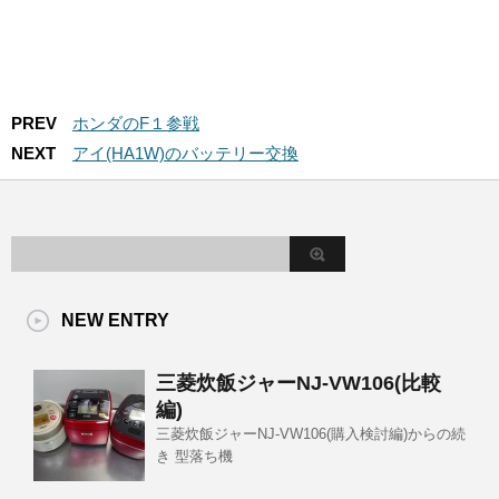
PREV
ホンダのF１参戦
NEXT
アイ(HA1W)のバッテリー交換
NEW ENTRY
三菱炊飯ジャーNJ-VW106(比較
編)
三菱炊飯ジャーNJ-VW106(購入検討編)からの続
き 型落ち機