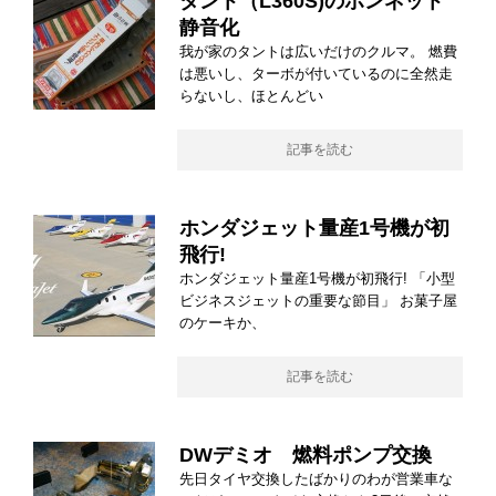
タント（L360S)のボンネット
静音化
我が家のタントは広いだけのクルマ。 燃費
は悪いし、ターボが付いているのに全然走
らないし、ほとんどい
記事を読む
ホンダジェット量産1号機が初
飛行!
ホンダジェット量産1号機が初飛行! 「小型
ビジネスジェットの重要な節目」 お菓子屋
のケーキか、
記事を読む
DWデミオ 燃料ポンプ交換
先日タイヤ交換したばかりのわが営業車な