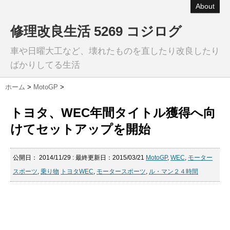
About
修理改良生活 5269 コジログ
車や日曜大工など、壊れたものを直したり改良したり
ばかりしてる生活
ホーム
>
MotoGP
>
トヨタ、WEC年間タイトル獲得へ向
けてセットアップを開始
公開日：
2014/11/29
: 最終更新日：2015/03/21
MotoGP
,
WEC
,
モーター
スポーツ
,
乗り物
トヨタWEC
,
モータースポーツ
,
ル・マン２４時間