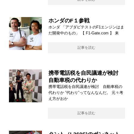
ホンダのF１参戦
ホンダ 「アブダビテストのF1エンジンはま
だ開発中のもの」 【 F1-Gate.com 】 来
記事を読む
携帯電話税を自民議連が検討
自動車税の代わりか
携帯電話税を自民議連が検討 自動車税の
代わりか ”代わり”ってなんなんだ。 元々考
え方がおか
記事を読む