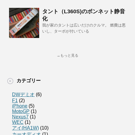
タント（L360S)のボンネット静音
化
我が家のタントは広いだけのクルマ。 燃費は悪
いし、ターボが付いている
→もっと見る
カテゴリー
DWデミオ
(6)
F1
(2)
iPhone
(5)
MotoGP
(1)
Nexus7
(1)
WEC
(1)
アイ(HA1W)
(10)
カーオディオ
(1)