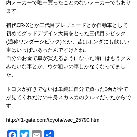
内メーカーで唯一買ったことのないメーカーでもあり
ます。
初代CR-Xとか二代目プレリュードとか自動車として
初めてグッドデザイン大賞をとった三代目シビック
(通称ワンダーシビック)とか、昔はホンダにも欲しい
車はいっぱいあったんですけどね。
自分のお金で車が買えるようになった時にはもうクズ
みたいな車とか、ウケ狙いの車しかなくなってまし
た、
トヨタが好きでないは単純に自分で買った3台が全て
が見てくれだけの中身スカスカのクルマだったからで
す。
http://f1-gate.com/toyota/wec_25790.html
F
T
E
共