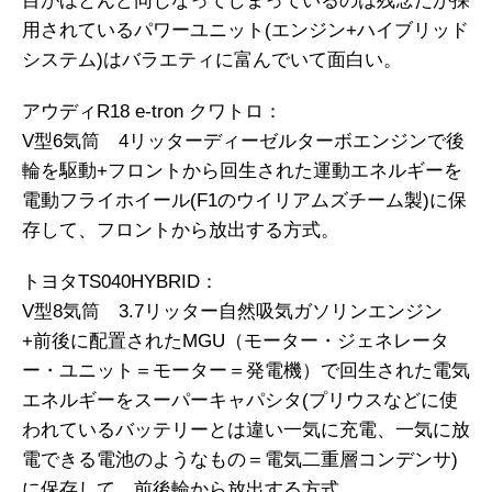
目がほとんど同じなってしまっているのは残念だが採
用されているパワーユニット(エンジン+ハイブリッド
システム)はバラエティに富んでいて面白い。
アウディR18 e-tron クワトロ：
V型6気筒 4リッターディーゼルターボエンジンで後
輪を駆動+フロントから回生された運動エネルギーを
電動フライホイール(F1のウイリアムズチーム製)に保
存して、フロントから放出する方式。
トヨタTS040HYBRID：
V型8気筒 3.7リッター自然吸気ガソリンエンジン
+前後に配置されたMGU（モーター・ジェネレータ
ー・ユニット＝モーター＝発電機）で回生された電気
エネルギーをスーパーキャパシタ(プリウスなどに使
われているバッテリーとは違い一気に充電、一気に放
電できる電池のようなもの＝電気二重層コンデンサ)
に保存して、前後輪から放出する方式。