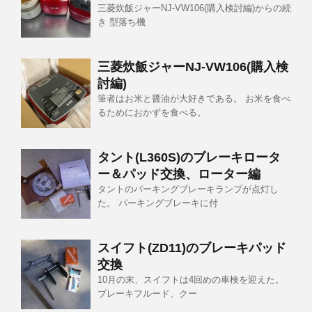
三菱炊飯ジャーNJ-VW106(購入検討編)からの続
き 型落ち機
三菱炊飯ジャーNJ-VW106(購入検
討編)
筆者はお米と醤油が大好きである。 お米を食べ
るためにおかずを食べる。
タント(L360S)のブレーキロータ
ー＆パッド交換、ローター編
タントのパーキングブレーキランプが点灯し
た。 パーキングブレーキに付
スイフト(ZD11)のブレーキパッド
交換
10月の末、スイフトは4回めの車検を迎えた。
ブレーキフルード、クー