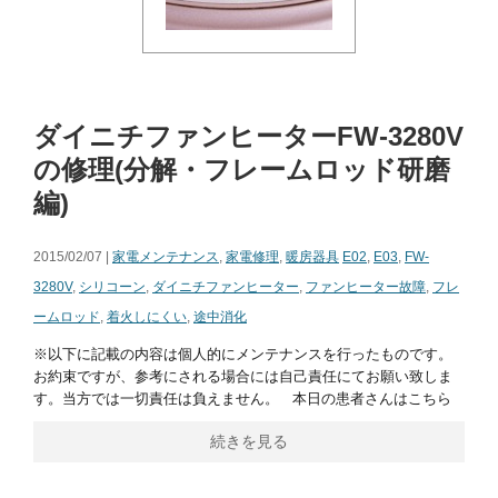
ダイニチファンヒーターFW-3280V
の修理(分解・フレームロッド研磨
編)
2015/02/07 |
家電メンテナンス
,
家電修理
,
暖房器具
E02
,
E03
,
FW-
3280V
,
シリコーン
,
ダイニチファンヒーター
,
ファンヒーター故障
,
フレ
ームロッド
,
着火しにくい
,
途中消化
※以下に記載の内容は個人的にメンテナンスを行ったものです。
お約束ですが、参考にされる場合には自己責任にてお願い致しま
す。当方では一切責任は負えません。 本日の患者さんはこちら
続きを見る