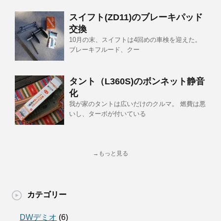
スイフト(ZD11)のブレーキパッド
交換
10月の末、スイフトは4回めの車検を迎えた。
ブレーキフルード、クー
タント（L360S)のボンネット静音
化
我が家のタントは広いだけのクルマ。 燃費は悪
いし、ターボが付いている
→もっと見る
カテゴリー
DWデミオ
(6)