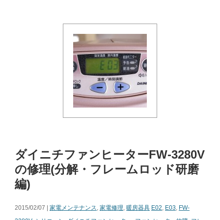
ダイニチファンヒーターFW-3280V
の修理(分解・フレームロッド研磨
編)
2015/02/07 |
家電メンテナンス
,
家電修理
,
暖房器具
E02
,
E03
,
FW-