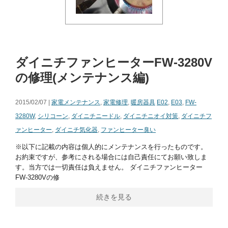
ダイニチファンヒーターFW-3280V
の修理(メンテナンス編)
2015/02/07 |
家電メンテナンス
,
家電修理
,
暖房器具
E02
,
E03
,
FW-
3280W
,
シリコーン
,
ダイニチニードル
,
ダイニチニオイ対策
,
ダイニチフ
ァンヒーター
,
ダイニチ気化器
,
ファンヒーター臭い
※以下に記載の内容は個人的にメンテナンスを行ったものです。
お約束ですが、参考にされる場合には自己責任にてお願い致しま
す。当方では一切責任は負えません。 ダイニチファンヒーター
FW-3280Vの修
続きを見る