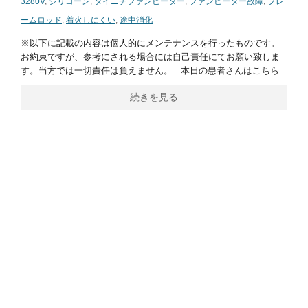
3280V
,
シリコーン
,
ダイニチファンヒーター
,
ファンヒーター故障
,
フレ
ームロッド
,
着火しにくい
,
途中消化
※以下に記載の内容は個人的にメンテナンスを行ったものです。
お約束ですが、参考にされる場合には自己責任にてお願い致しま
す。当方では一切責任は負えません。 本日の患者さんはこちら
続きを見る