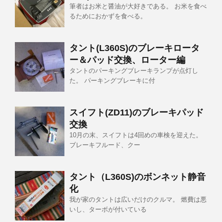
筆者はお米と醤油が大好きである。 お米を食べ
るためにおかずを食べる。
タント(L360S)のブレーキロータ
ー＆パッド交換、ローター編
タントのパーキングブレーキランプが点灯し
た。 パーキングブレーキに付
スイフト(ZD11)のブレーキパッド
交換
10月の末、スイフトは4回めの車検を迎えた。
ブレーキフルード、クー
タント（L360S)のボンネット静音
化
我が家のタントは広いだけのクルマ。 燃費は悪
いし、ターボが付いている