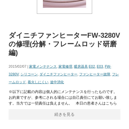
ダイニチファンヒーターFW-3280V
の修理(分解・フレームロッド研磨
編)
2015/02/07 |
家電メンテナンス
,
家電修理
,
暖房器具
E02
,
E03
,
FW-
3280V
,
シリコーン
,
ダイニチファンヒーター
,
ファンヒーター故障
,
フレ
ームロッド
,
着火しにくい
,
途中消化
※以下に記載の内容は個人的にメンテナンスを行ったものです。
お約束ですが、参考にされる場合には自己責任にてお願い致しま
す。当方では一切責任は負えません。 本日の患者さんはこちら
続きを見る