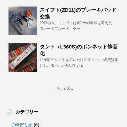
スイフト(ZD11)のブレーキパッド
交換
10月の末、スイフトは4回めの車検を迎えた。
ブレーキフルード、クー
タント（L360S)のボンネット静音
化
我が家のタントは広いだけのクルマ。 燃費は悪
いし、ターボが付いている
→もっと見る
カテゴリー
DWデミオ
(6)