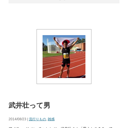
武井壮って男
2014/08/23 |
流行りもの
,
雑感