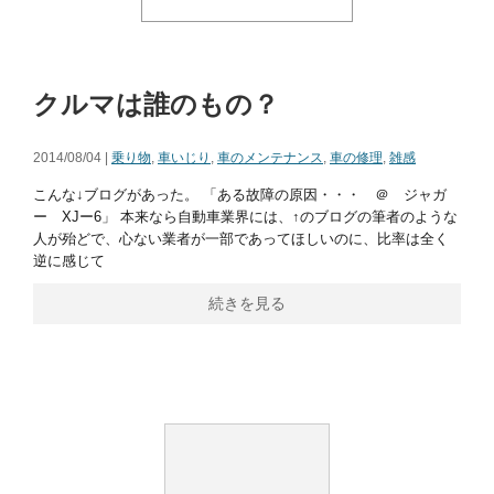
クルマは誰のもの？
2014/08/04 |
乗り物
,
車いじり
,
車のメンテナンス
,
車の修理
,
雑感
こんな↓ブログがあった。 「ある故障の原因・・・ ＠ ジャガ
ー XJー6」 本来なら自動車業界には、↑のブログの筆者のような
人が殆どで、心ない業者が一部であってほしいのに、比率は全く
逆に感じて
続きを見る