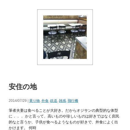
安住の地
2014/07/29 |
乗り物
,
外食
,
鉄道
,
雑感
,
飛行機
筆者夫妻は食べることが大好き。だからオジサンの典型的な体型
に．．． かと言って、高いものや珍しいものは好きではなく庶民
的なと言うか、子供が食べるようなものが好きで、外食によく出
かけます。 何時