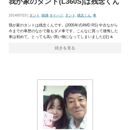
我が家のタント(L360S)は残念くん
2014/07/23 |
タント
,
雑感
ダイハツ
,
タント
,
残念くん
,
車
我が家のタントは残念くんです。(2005年式4WD RS) 中古ながら
今までの車歴のなかで最もダメ車です。こんなに買って後悔した
車は初めて。とっても高い買い物になってしまいました(泣) &
続きを見る