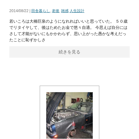
2014/08/22 |
田舎暮らし
,
老後
,
雑感
人生設計
若いころは大橋巨泉のようになれればいいと思っていた。 ５０歳
でリタイヤして、後はためたお金で悠々自適。 今思えば自分には
さして才能がないにもかかわらず、思い上がった愚かな考えだっ
たことに恥ずかしさ
続きを見る