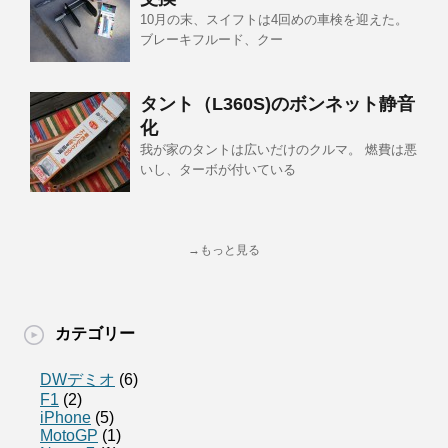
10月の末、スイフトは4回めの車検を迎えた。
ブレーキフルード、クー
タント（L360S)のボンネット静音
化
我が家のタントは広いだけのクルマ。 燃費は悪
いし、ターボが付いている
→もっと見る
カテゴリー
DWデミオ
(6)
F1
(2)
iPhone
(5)
MotoGP
(1)