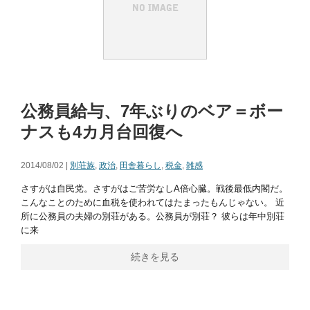
公務員給与、7年ぶりのベア＝ボー
ナスも4カ月台回復へ
2014/08/02 |
別荘族
,
政治
,
田舎暮らし
,
税金
,
雑感
さすがは自民党。さすがはご苦労なしA倍心臓。戦後最低内閣だ。
こんなことのために血税を使われてはたまったもんじゃない。 近
所に公務員の夫婦の別荘がある。公務員が別荘？ 彼らは年中別荘
に来
続きを見る