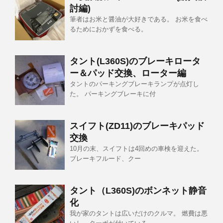
討編)
筆者はお米と醤油が大好きである。 お米を食べ
るためにおかずを食べる。
タント(L360S)のブレーキロータ
ー＆パッド交換、ローター編
タントのパーキングブレーキランプが点灯し
た。 パーキングブレーキに付
スイフト(ZD11)のブレーキパッド
交換
10月の末、スイフトは4回めの車検を迎えた。
ブレーキフルード、クー
タント（L360S)のボンネット静音
化
我が家のタントは広いだけのクルマ。 燃費は悪