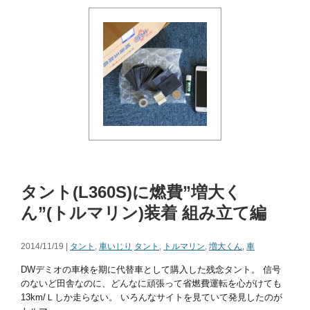
タント(L360S)に燃費”増大く
ん”(トルマリン)装着 組み立て編
2014/11/19 |
タント
,
車いじり
タント
,
トルマリン
,
増大くん
,
車
DWデミオの車検を期に代替車として購入した残念タント。 信号
のないど田舎なのに、どんなに頑張って省燃費運転を心がけても
13km/Ｌしか走らない。 いろんなサイトを見ていて発見したのが