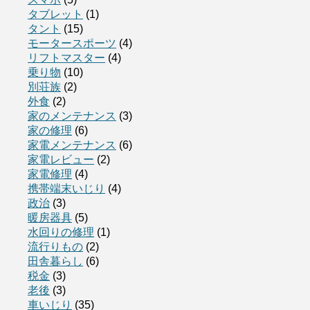
タブレット
(1)
タント
(15)
モータースポーツ
(4)
リフトマスター
(4)
乗り物
(10)
別荘族
(2)
外食
(2)
家のメンテナンス
(3)
家の修理
(6)
家電メンテナンス
(6)
家電レビュー
(2)
家電修理
(4)
携帯端末いじり
(4)
政治
(3)
暖房器具
(5)
水回りの修理
(1)
流行りもの
(2)
田舎暮らし
(6)
税金
(3)
老後
(3)
車いじり
(35)