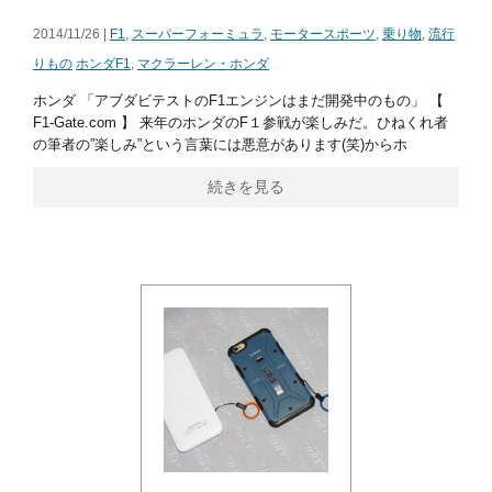
2014/11/26 |
F1
,
スーパーフォーミュラ
,
モータースポーツ
,
乗り物
,
流行
りもの
ホンダF1
,
マクラーレン・ホンダ
ホンダ 「アブダビテストのF1エンジンはまだ開発中のもの」 【
F1-Gate.com 】 来年のホンダのF１参戦が楽しみだ。ひねくれ者
の筆者の”楽しみ”という言葉には悪意があります(笑)からホ
続きを見る