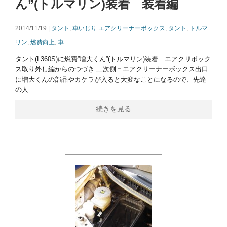
ん”(トルマリン)装着 装着編
2014/11/19 |
タント
,
車いじり
エアクリーナーボックス
,
タント
,
トルマ
リン
,
燃費向上
,
車
タント(L360S)に燃費”増大くん”(トルマリン)装着 エアクリボック
ス取り外し編からのつづき 二次側＝エアクリーナーボックス出口
に増大くんの部品やカケラが入ると大変なことになるので、先達
の人
続きを見る