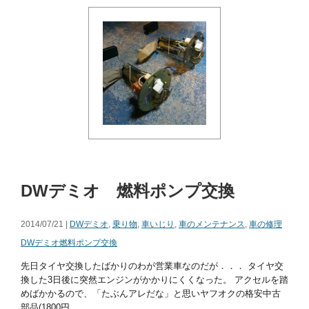
DWデミオ 燃料ポンプ交換
2014/07/21 |
DWデミオ
,
乗り物
,
車いじり
,
車のメンテナンス
,
車の修理
DWデミオ燃料ポンプ交換
先日タイヤ交換したばかりのわが営業車なのだが．．． タイヤ交
換した3日後に突然エンジンがかかりにくくなった。 アクセルを踏
めばかかるので、「たぶんアレだな」と思いヤフオクの格安中古
部品(1800円