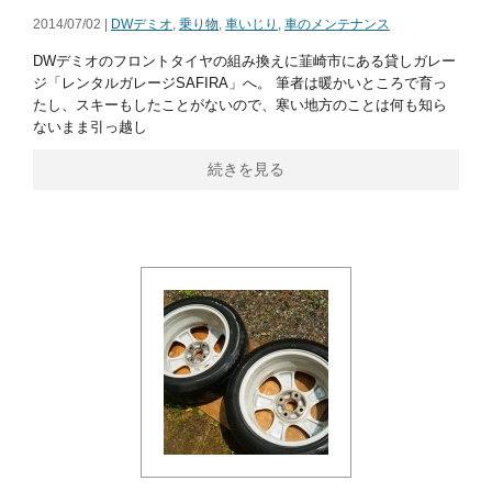
2014/07/02 |
DWデミオ
,
乗り物
,
車いじり
,
車のメンテナンス
DWデミオのフロントタイヤの組み換えに韮崎市にある貸しガレー
ジ「レンタルガレージSAFIRA」へ。 筆者は暖かいところで育っ
たし、スキーもしたことがないので、寒い地方のことは何も知ら
ないまま引っ越し
続きを見る