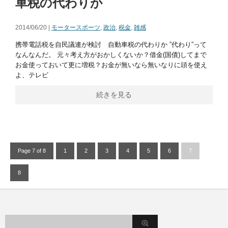
車税の代わりか
2014/06/20 |
モータースポーツ
,
政治
,
税金
,
雑感
携帯電話税を自民議連が検討 自動車税の代わりか ”代わり”って
なんなんだ。 元々考え方がおかしくないか？借金(国債)してまで
お金使っておいて更に増税？お金が無いなら無いなりに頭を使え
よ、テレビ
続きを見る
Page 7 of 8
1
2
3
4
5
6
7
8