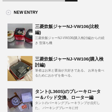
NEW ENTRY
三菱炊飯ジャーNJ-VW106(比較
編)
三菱炊飯ジャーNJ-VW106(購入検討編)からの続
き 型落ち機
三菱炊飯ジャーNJ-VW106(購入検
討編)
筆者はお米と醤油が大好きである。 お米を食べ
るためにおかずを食べる。
タント(L360S)のブレーキロータ
ー＆パッド交換、ローター編
タントのパーキングブレーキランプが点灯し
た。 パーキングブレーキに付