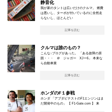
静音化
我が家のタントは広いだけのクルマ。 燃費
は悪いし、ターボが付いているのに全然走
らないし、ほとんどい
記事を読む
クルマは誰のもの？
こんな↓ブログがあった。 「ある故障の原
因・・・ ＠ ジャガー XJー6」 本来な
ら自動車業
記事を読む
ホンダのF１参戦
ホンダ 「アブダビテストのF1エンジンはま
だ開発中のもの」 【 F1-Gate.com 】 来