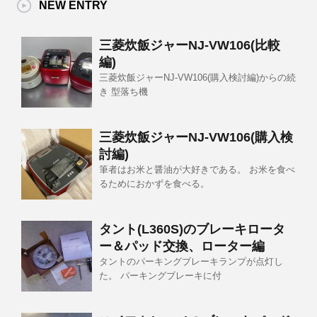
NEW ENTRY
三菱炊飯ジャーNJ-VW106(比較
編)
三菱炊飯ジャーNJ-VW106(購入検討編)からの続
き 型落ち機
三菱炊飯ジャーNJ-VW106(購入検
討編)
筆者はお米と醤油が大好きである。 お米を食べ
るためにおかずを食べる。
タント(L360S)のブレーキロータ
ー＆パッド交換、ローター編
タントのパーキングブレーキランプが点灯し
た。 パーキングブレーキに付