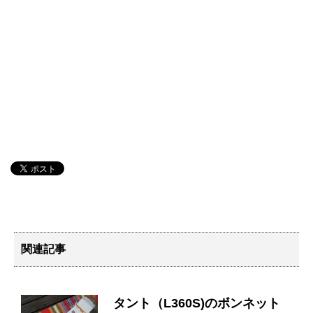
o
o
k
関連記事
タント（L360S)のボンネット