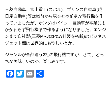
三菱自動車、富士重工(スバル)、プリンス自動車(現
日産自動車)等は戦前から親会社や前身が飛行機を作
っていましたが、ホンダはバイク、自動車が本業にも
かかわらず飛行機まで作るようになりました。エンジ
ンまで自社製(三菱MRJはP&W社製を搭載)のビジネス
ジェット機は世界的にも珍しいとか。
ジャンルが全然違う2社の飛行機ですが、さて、どっ
ちが美味しいのか。楽しみです。
F
T
E
共
a
wi
m
有
c
tt
ail
e
er
b