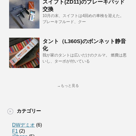
スイフト(ZD11)のブレーキパッド
交換
10月の末、スイフトは4回めの車検を迎えた。
ブレーキフルード、クー
タント（L360S)のボンネット静音
化
我が家のタントは広いだけのクルマ。 燃費は悪
いし、ターボが付いている
→もっと見る
カテゴリー
DWデミオ
(6)
F1
(2)