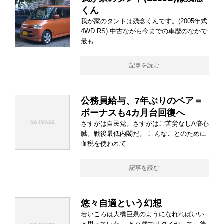
くん
我が家のタントは残念くんです。(2005年式
4WD RS) 中古ながら今までの車歴のなかで
最も
記事を読む
公務員給与、7年ぶりのベア＝
ボーナスも4カ月台回復へ
さすがは自民党。さすがはご苦労なしA倍心
臓。戦後最低内閣だ。 こんなことのために
血税を使われて
記事を読む
悠々自適という幻想
若いころは大橋巨泉のようになれればいい