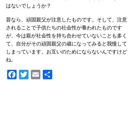
はないでしょうか？
昔なら、頑固親父が注意したものです。そして、注意
されることで子供たちの社会性が養われたものです
が、今は親が社会性を持ち合わせていないことも多く
て、自分がその頑固親父の歳になってみると我慢して
しまっています。お互いのためにならないんですけど
ね。
F
T
E
共
a
wi
m
有
c
tt
ail
e
er
b
o
o