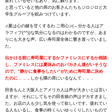
疲れているせいもあり、気に触ります。
と思っていると他の席のお客さんたちもジロジロと大
学生グループを睨みつけています。
♫夏は心の鍵を甘くするわ ご用心♫(←分かる人はア
ラフィフ(^^))な気分になるのはわかるのですが、あま
りにも大きな声。広い寿司屋全体に響き渡っていまし
た。
出かける前に寿司屋にするかファミレスにするか相談
し、ファミレスには夏休みのおバカさん達がいそうな
ので、”静かに食事をしたい”がために寿司屋に決め
たのに．．．
しかも隣の席にいるなんて．．．
田舎もんと大阪人とアメリカ人は声が大きいとは言い
ますが、それにしてもその田舎娘の声はデカすぎまし
た。お店の人も少し気を使って欲しいです。疲れてい
る人もいるし、食事の時くらいゆっくりしたいもので