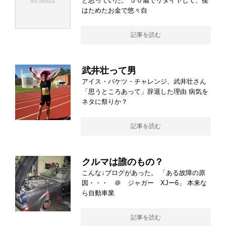
と思っていた。 ５０歳でリタイヤして、後
はためたお金で悠々自
記事を読む
武井壮って男
アイス・バケツ・チャレンジ、武井壮さん
「思うところあって」辞退した理由 病気を
ネタに祭りか？
記事を読む
クルマは誰のもの？
こんな↓ブログがあった。 「ある故障の原
因・・・ ＠ ジャガー XJー6」 本来な
ら自動車業
記事を読む