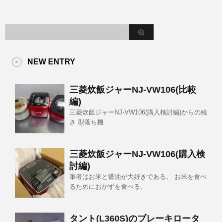
NEW ENTRY
三菱炊飯ジャーNJ-VW106(比較
編)
三菱炊飯ジャーNJ-VW106(購入検討編)からの続
き 型落ち機
三菱炊飯ジャーNJ-VW106(購入検
討編)
筆者はお米と醤油が大好きである。 お米を食べ
るためにおかずを食べる。
タント(L360S)のブレーキロータ