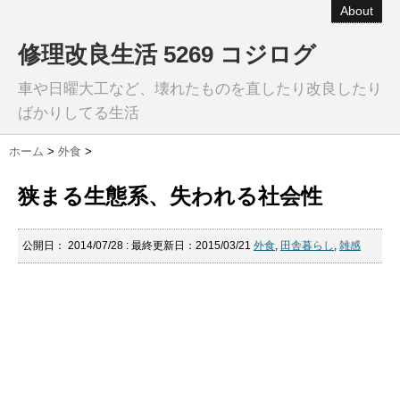
About
修理改良生活 5269 コジログ
車や日曜大工など、壊れたものを直したり改良したり
ばかりしてる生活
ホーム
>
外食
>
狭まる生態系、失われる社会性
公開日：
2014/07/28
: 最終更新日：2015/03/21
外食
,
田舎暮らし
,
雑感